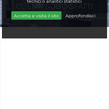
tecnici o analitici statistici.
CLIENTI SODDISFATTI
Accetta e visita il sito
Approfondisci
Prodotti e ricambi
Avete bisogno di sostituire o